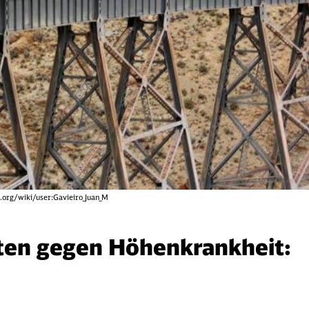
org/wiki/user:Gavieiro_Juan_M
äten gegen Höhenkrankheit: