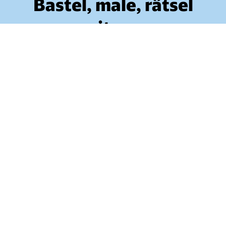
Bastel, male, rätsel
mit uns
Schulstart auf Schienen: Mit den
Stundenplänen vom kleinen ICE