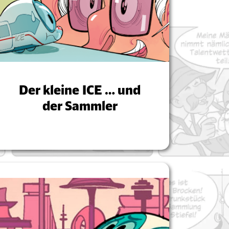
Der kleine ICE … und
der Sammler