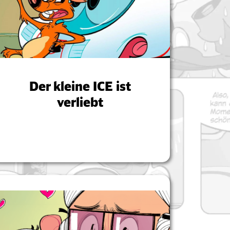
Der kleine ICE ist
verliebt