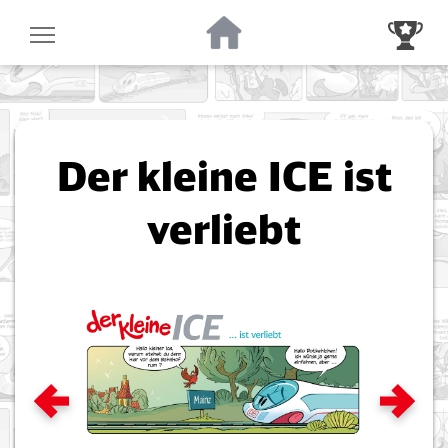
Zur Startseite
Zur Gewinnsp
Der kleine ICE ist
verliebt
Zum vorigen Bild
Zum näc