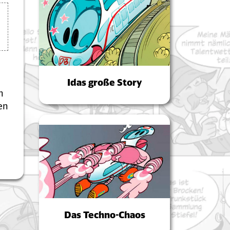
Idas große Story
n
en
Das Techno-Chaos