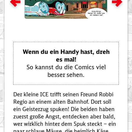
Zum vorigen Bild
Zum näc
Wenn du ein Handy hast, dreh
es mal!
So kannst du die Comics viel
besser sehen.
Der kleine ICE trifft seinen Freund Robbi
Regio an einem alten Bahnhof. Dort soll
ein Geisterzug spuken! Die beiden haben
zuerst große Angst, entdecken aber bald,
wer wirklich hinter dem Spuk steckt – ein
paar schlaue Mäuse, die heimlich Käse