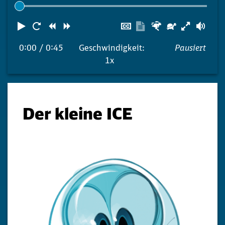
Abspielen
Neustart
Zurück
Vorwärts
Untertitel
Transkription
Schneller
Langsame
Lau
ausblenden
anzeigen
0:00
/ 0:45
Geschwindigkeit:
Pausiert
1x
Der kleine ICE