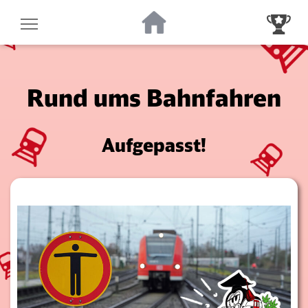
Zur Startseite
Zur Gewinnsp
Rund ums Bahnfahren
Aufgepasst!