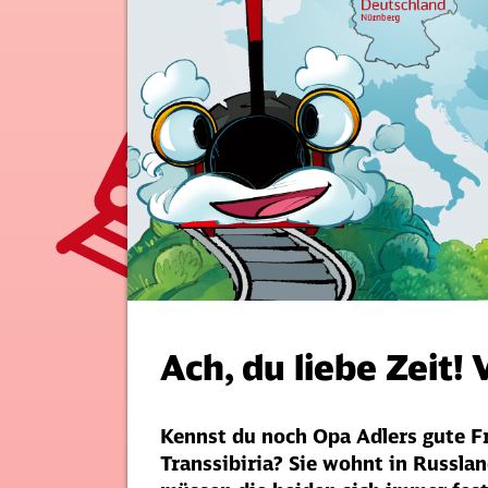
Ach, du liebe Zeit!
Kennst du noch Opa Adlers gute F
Transsibiria? Sie wohnt in Russla