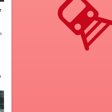
r
n
e
n