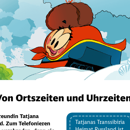
 Von Ortszeiten und Uhrzeite
reundin Tatjana
Tatjanas Transsibiria
nd. Zum Telefonieren
Heimat Russland ist