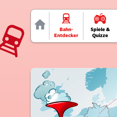
Home
Bahn-
Spiele &
Entdecker
Quizze