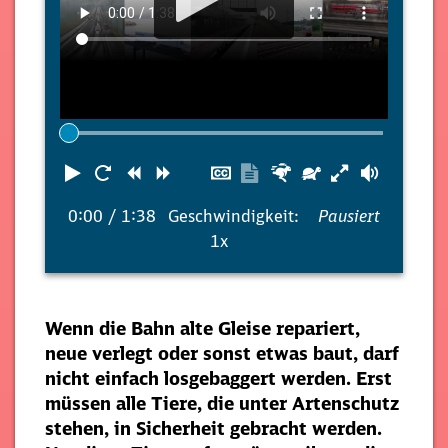
Abspielen
Neustart
Zurück
Vorwärts
Untertitel
Transkription
Schneller
Langsamer
Lautst
ausblenden
anzeigen
0:00
/ 1:38
Geschwindigkeit:
Pausiert
1x
Wenn die Bahn alte Gleise repariert,
neue verlegt oder sonst etwas baut, darf
nicht einfach losgebaggert werden. Erst
müssen alle Tiere, die unter Artenschutz
stehen, in Sicherheit gebracht werden.