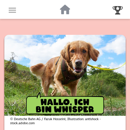
Zur Startseite
Zur Gewinnsp
© Deutsche Bahn AG / Faruk Hosseini; Illustration: antishock -
stock.adobe.com