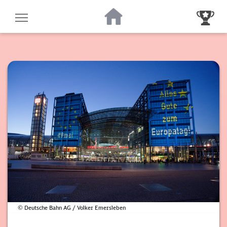
Zur Startseite
Zur Gewinnsp
© Deutsche Bahn AG / Volker Emersleben