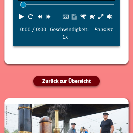
Abspielen
Neustart
Zurück
Vorwärts
Untertitel
Transkription
Schneller
Langsamer
Lautst
ausblenden
anzeigen
0:00
/ 0:00
Geschwindigkeit:
Pausiert
1x
Zurück zur Übersicht