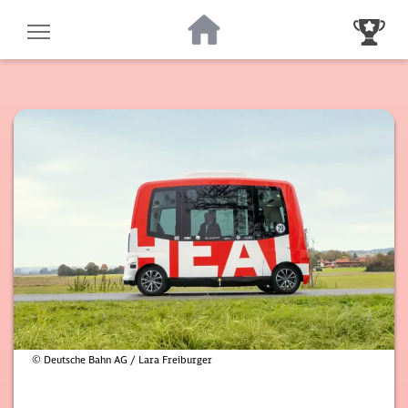
Zur Startseite
Zur Gewinnsp
© Deutsche Bahn AG / Lara Freiburger