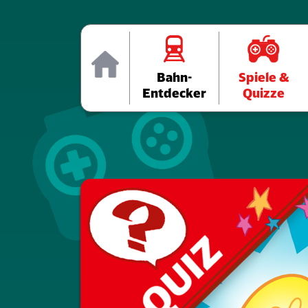
Home
Bahn-
Spiele &
Entdecker
Quizze