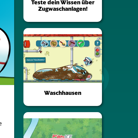
Teste dein Wissen über
Zugwaschanlagen!
Waschhausen
e