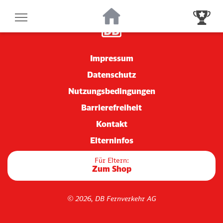
Der kleine ICE
Zur Startseite
Zur Gewinnsp
Impressum
Datenschutz
Nutzungsbedingungen
Barrierefreiheit
Kontakt
Elterninfos
Für Eltern:
Zum Shop
© 2026, DB Fernverkehr AG