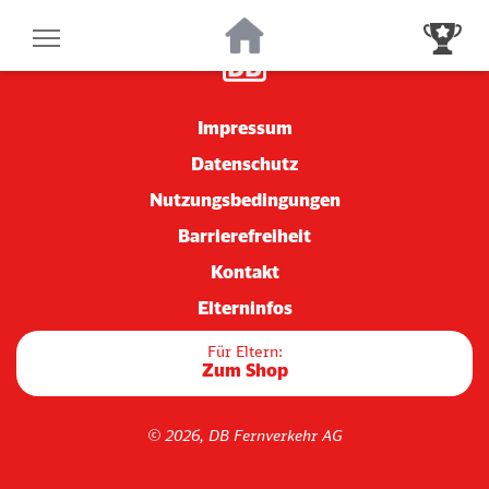
Der kleine ICE
Zur Startseite
Zur Gewinnsp
Impressum
Datenschutz
Nutzungsbedingungen
Barrierefreiheit
Kontakt
Elterninfos
Für Eltern:
Zum Shop
© 2026, DB Fernverkehr AG