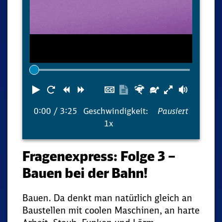
Abspielen
Neustart
Zurück
Vorwärts
Untertitel
Transkription
Schneller
Langsamer
Lautst
ausblenden
anzeigen
0:00
/ 3:25
Geschwindigkeit:
Pausiert
1x
Fragenexpress: Folge 3 –
Bauen bei der Bahn!
Bauen. Da denkt man natürlich gleich an
Baustellen mit coolen Maschinen, an harte