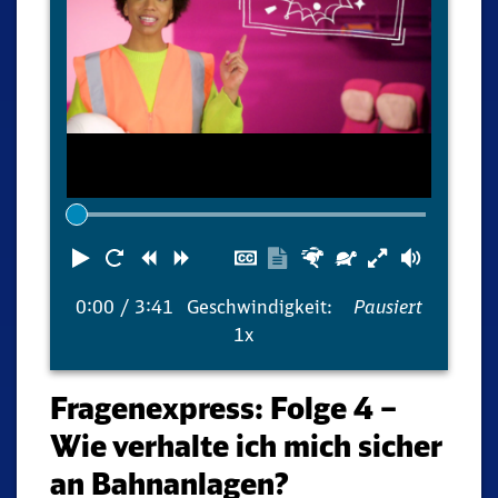
Abspielen
Neustart
Zurück
Vorwärts
Untertitel
Transkription
Schneller
Langsamer
Lautst
ausblenden
anzeigen
0:00
/ 3:41
Geschwindigkeit:
Pausiert
1x
Fragenexpress: Folge 4 –
Wie verhalte ich mich sicher
an Bahnanlagen?