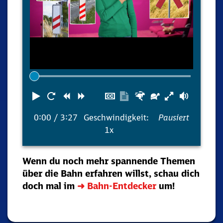
Abspielen
Neustart
Zurück
Vorwärts
Untertitel
Transkription
Schneller
Langsamer
Lautst
ausblenden
anzeigen
0:00
/ 3:27
Geschwindigkeit:
Pausiert
1x
Wenn du noch mehr spannende Themen
über die Bahn erfahren willst, schau dich
doch mal im
➜ Bahn-Entdecker
um!