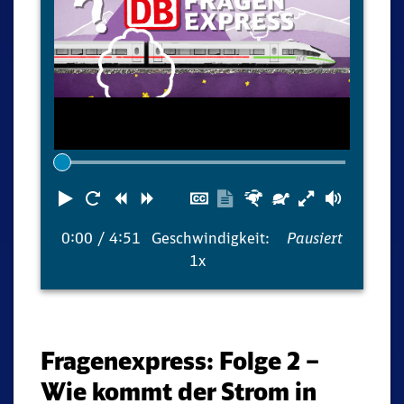
Abspielen
Neustart
Zurück
Vorwärts
Untertitel
Transkription
Schneller
Langsamer
Lautst
ausblenden
anzeigen
0:00
/ 4:51
Geschwindigkeit:
Pausiert
1x
Fragenexpress: Folge 2 –
Wie kommt der Strom in