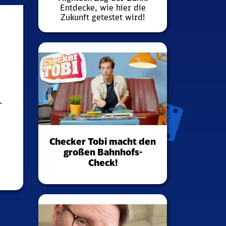
Entdecke, wie hier die
Zukunft getestet wird!
–
Checker Tobi macht den
großen Bahnhofs-
Check!