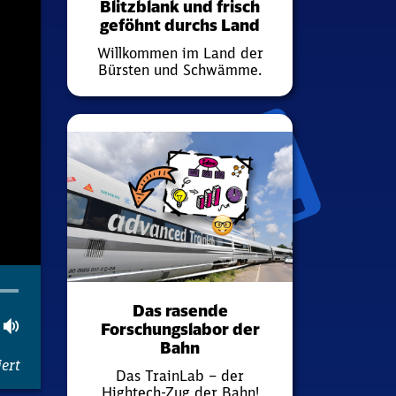
Blitzblank und frisch
geföhnt durchs Land
Willkommen im Land der
Bürsten und Schwämme.
Das rasende
tion
ler
gsamer
Lautstärke
Forschungslabor der
Bahn
ert
Das TrainLab – der
Hightech-Zug der Bahn!