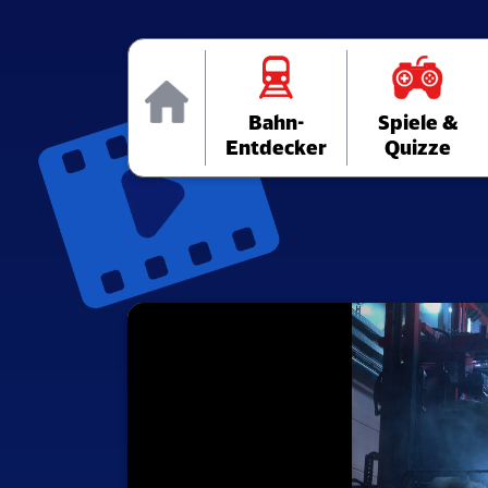
Home
Bahn-
Spiele &
Entdecker
Quizze
Media
Player