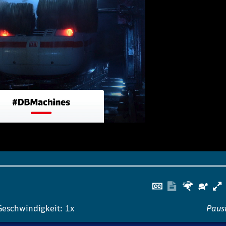
Untertitel
Transkrip
Schnel
Lan
ausblenden
anzeigen
Geschwindigkeit: 1x
Pausi