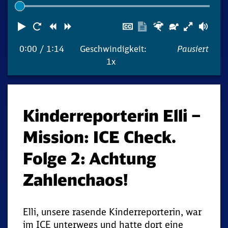
Abspielen
Neustart
Zurück
Vorwärts
Untertitel
Transkription
Schneller
Langsame
Lau
ausblenden
anzeigen
0:00
/ 1:14
Geschwindigkeit:
Pausiert
1x
Kinderreporterin Elli –
Mission: ICE Check.
Folge 2: Achtung
Zahlenchaos!
Elli, unsere rasende Kinderreporterin, war
im ICE unterwegs und hatte dort eine