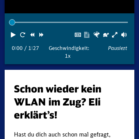
Abspielen
Neustart
Zurück
Vorwärts
Untertitel
Transkription
Schneller
Langsame
Lau
ausblenden
anzeigen
0:00
/ 1:27
Geschwindigkeit:
Pausiert
1x
Schon wieder kein
WLAN im Zug? Eli
erklärt’s!
Hast du dich auch schon mal gefragt,