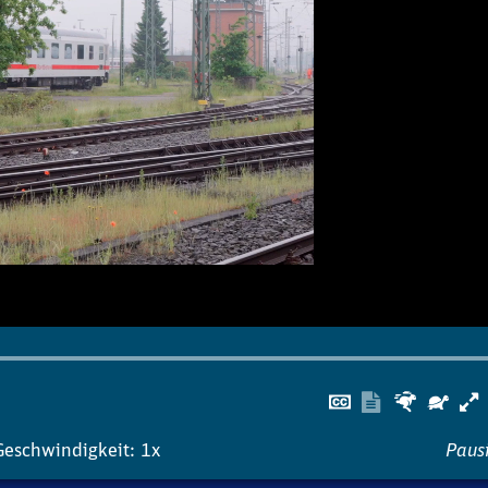
Untertitel
Transkrip
Schnel
Lan
ausblenden
anzeigen
Geschwindigkeit: 1x
Pausi