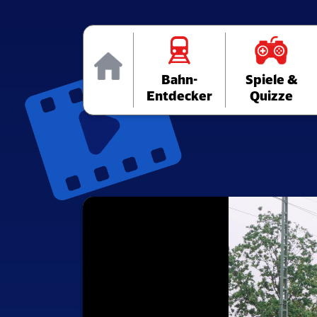
Home
Bahn-
Spiele &
Entdecker
Quizze
Media
Player