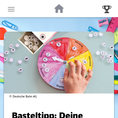
Zur Startseite
Zur Gewinnsp
© Deutsche Bahn AG
Basteltipp: Deine