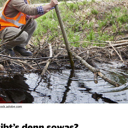
stock.adobe.com
ibt’s denn sowas?