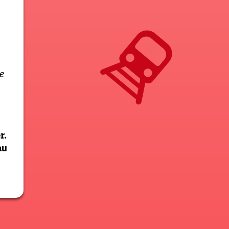
e
r.
au