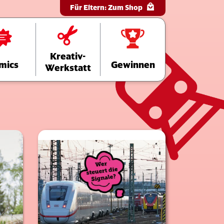
Für Eltern:
Zum Shop
Kreativ-
mics
Gewinnen
Werkstatt