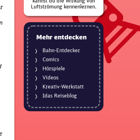
kannst du die Wirkung von
Luftströmung kennenlernen.
er
n
Mehr entdecken
Bahn-Entdecker
Comics
d
Hörspiele
Videos
Kreativ-Werkstatt
Idas Reiseblog
e