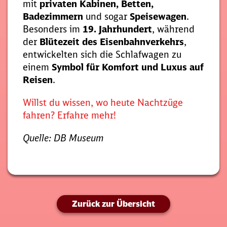
mit
privaten Kabinen, Betten,
Badezimmern
und sogar
Speisewagen
.
Besonders im
19. Jahrhundert
, während
der
Blütezeit des Eisenbahnverkehrs
,
entwickelten sich die Schlafwagen zu
einem
Symbol für Komfort und Luxus auf
Reisen
.
Willst du wissen, wo heute Nachtzüge
fahren? Erfahre mehr!
Quelle: DB Museum
Zurück zur Übersicht