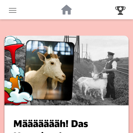
Zur Startseite
Zur Gewinnsp
Määäääääh! Das