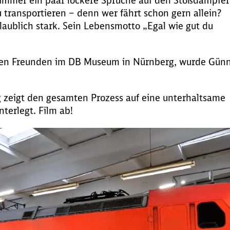
t immer ein paar lockere Sprüche auf den Stoßdämpfer
u transportieren – denn wer fährt schon gern allein?
laublich stark. Sein Lebensmotto „Egal wie gut du
nen Freunden im DB Museum in Nürnberg, wurde Günn
 zeigt den gesamten Prozess auf eine unterhaltsame
terlegt. Film ab!