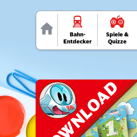
Home
Bahn-
Spiele &
Entdecker
Quizze