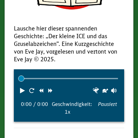
Lausche hier dieser spannenden
Geschichte: „Der kleine ICE und das
Gruselabzeichen“. Eine Kurzgeschichte
von Eve Jay, vorgelesen und vertont von
Eve Jay © 2025.
Media
Player
Abspielen
Neustart
Zurück
Vorwärts
Schneller
Langsame
Lautst
0:00
/ 0:00
Geschwindigkeit:
Pausiert
1x