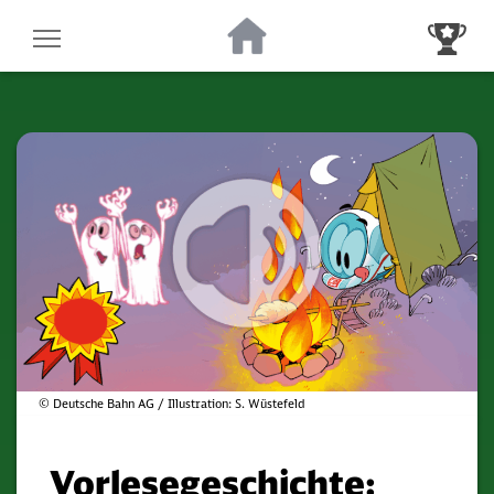
Zur Startseite
Zur Gewinnsp
© Deutsche Bahn AG / Illustration: S. Wüstefeld
Vorlesegeschichte: