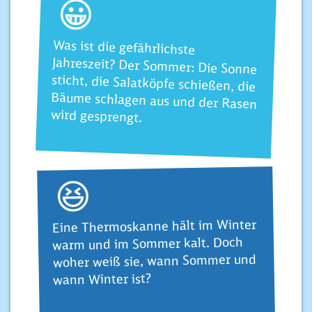
😀
Was ist die gefährlichste
Jahreszeit? Der Sommer: Die Sonne
sticht, die Salatköpfe schießen, die
Bäume schlagen aus und der Rasen
wird gesprengt.
😆
Eine Thermoskanne hält im Winter
warm und im Sommer kalt. Doch
woher weiß sie, wann Sommer und
wann Winter ist?