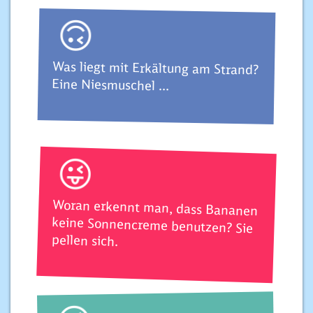
🙃
Was liegt mit Erkältung am Strand?
Eine Niesmuschel …
😜
Woran erkennt man, dass Bananen
keine Sonnencreme benutzen? Sie
pellen sich.