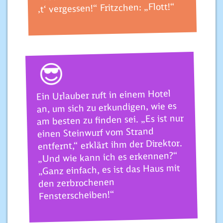
‚t‘ vergessen!“ Fritzchen: „Flott!“
😎
Ein Urlauber ruft in einem Hotel
an, um sich zu erkundigen, wie es
am besten zu finden sei. „Es ist nur
einen Steinwurf vom Strand
entfernt,“ erklärt ihm der Direktor.
„Und wie kann ich es erkennen?“
„Ganz einfach, es ist das Haus mit
den zerbrochenen
Fensterscheiben!“