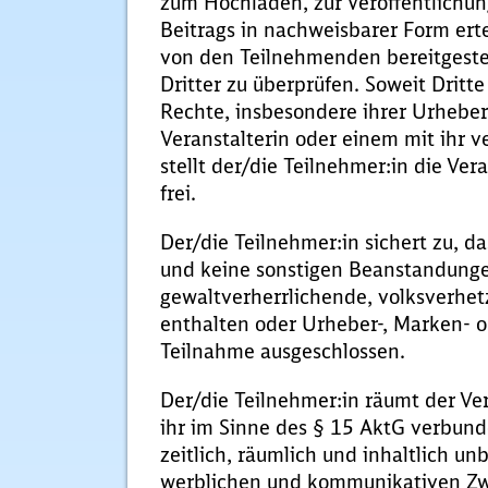
zum Hochladen, zur Veröffentlichu
Beitrags in nachweisbarer Form ertei
von den Teilnehmenden bereitgestel
Dritter zu überprüfen. Soweit Drit
Rechte, insbesondere ihrer Urheber
Veranstalterin oder einem mit ih
stellt der/die Teilnehmer:in die Ve
frei.
Der/die Teilnehmer:in sichert zu, d
und keine sonstigen Beanstandungen 
gewaltverherrlichende, volksverhetz
enthalten oder Urheber-, Marken- o
Teilnahme ausgeschlossen.
Der/die Teilnehmer:in räumt der Ve
ihr im Sinne des § 15 AktG verbun
zeitlich, räumlich und inhaltlich u
werblichen und kommunikativen Zw