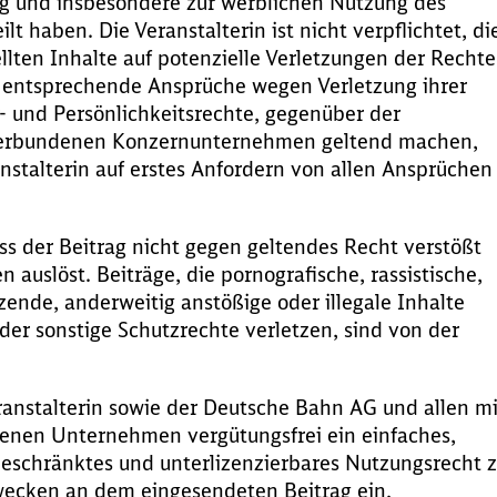
ng und insbesondere zur werblichen Nutzung des
lt haben. Die Veranstalterin ist nicht verpflichtet, di
lten Inhalte auf potenzielle Verletzungen der Rechte
te entsprechende Ansprüche wegen Verletzung ihrer
- und Persönlichkeitsrechte, gegenüber der
r verbundenen Konzernunternehmen geltend machen,
ranstalterin auf erstes Anfordern von allen Ansprüchen
ass der Beitrag nicht gegen geltendes Recht verstößt
auslöst. Beiträge, die pornografische, rassistische,
ende, anderweitig anstößige oder illegale Inhalte
der sonstige Schutzrechte verletzen, sind von der
ranstalterin sowie der Deutsche Bahn AG und allen mi
denen Unternehmen vergütungsfrei ein einfaches,
nbeschränktes und unterlizenzierbares Nutzungsrecht 
ecken an dem eingesendeten Beitrag ein,