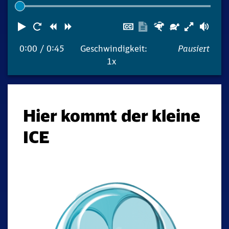
Abspielen
Neustart
Zurück
Vorwärts
Untertitel
Transkription
Schneller
Langsame
Lau
ausblenden
anzeigen
0:00
/ 0:45
Geschwindigkeit:
Pausiert
1x
Hier kommt der kleine
ICE