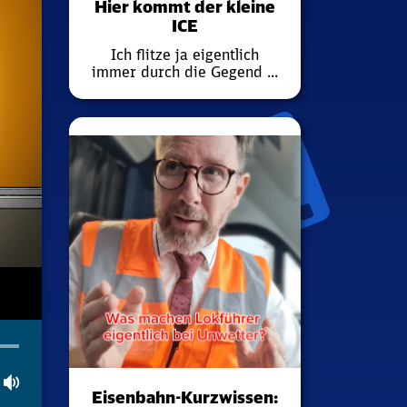
Hier kommt der kleine
ICE
Ich flitze ja eigentlich
immer durch die Gegend ...
tion
ler
gsamer
Lautstärke
Eisenbahn-Kurzwissen: