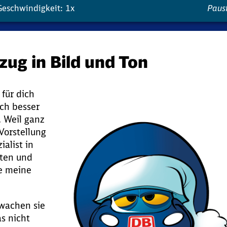
Geschwindigkeit: 1x
Pausi
zug in Bild und Ton
 für dich
och besser
. Weil ganz
Vorstellung
list in​ ​
hrten und
le meine
wachen sie
s nicht