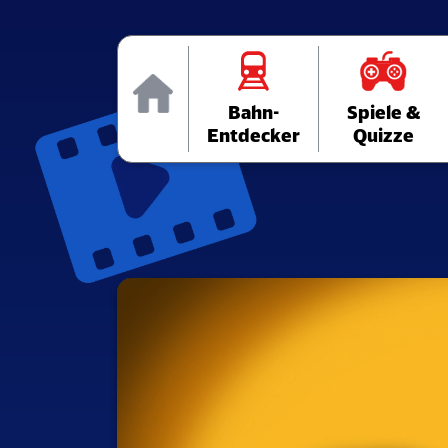
Home
Bahn-
Spiele &
Entdecker
Quizze
Media
Player