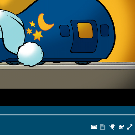
Untertitel
Transkrip
Schnel
Lan
ausblenden
anzeigen