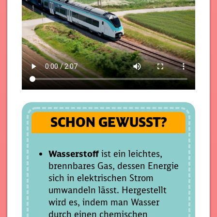
SCHON GEWUSST?
Wasserstoff
ist ein leichtes,
brennbares Gas, dessen Energie
sich in elektrischen Strom
umwandeln lässt. Hergestellt
wird es, indem man Wasser
durch einen chemischen