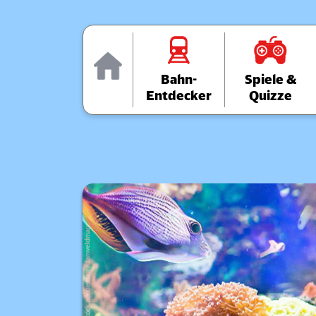
Home
Bahn-
Spiele &
Entdecker
Quizze