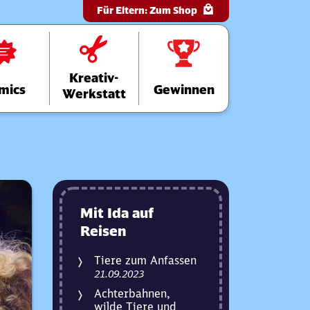
Für Eltern:
Zum Shop
Kreativ-
mics
Gewinnen
Werkstatt
Mit Ida auf
Reisen
Tiere zum Anfassen
21.09.2023
Achterbahnen,
wilde Tiere und