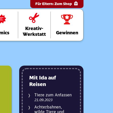
Für Eltern:
Zum Shop
Kreativ-
mics
Gewinnen
Werkstatt
Mit Ida auf
Reisen
Tiere zum Anfassen
21.09.2023
Achterbahnen,
wilde Tiere und