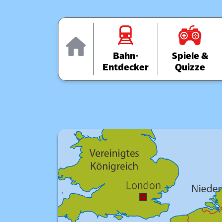
Home
Bahn-
Spiele &
Entdecker
Quizze